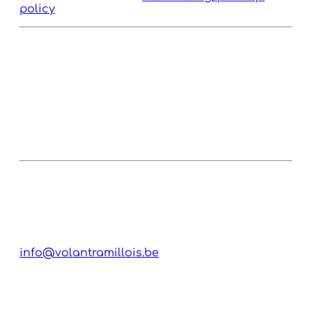
policy
🍪 Cookies
Ce site n’utilise pas de cookies publicitaires
ou de traçage marketing.
Une mesure d’audience limitée et anonymisée
peut être effectuée sans stockage local
destiné au suivi publicitaire.
👤 Responsable du traitement
Le Volant Ramillois
Avenue des Déportés, 48
1367 Ramillies
info@volantramillois.be
Pour toute question relative à la protection de
vos données personnelles, vous pouvez
contacter le club via les coordonnées ci-