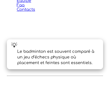
Équipe
Faq
Contacts
🤝 Devenez partenaire du
Volant Ramillois
💡
Le saviez-vous ?
Le badminton est souvent comparé à
un jeu d’échecs physique où
placement et feintes sont essentiels.
Vous souhaitez soutenir un club dynamique,
familial et en pleine croissance ? Au Volant
Ramillois, nous croyons que le sport se
construit ensemble — joueurs, bénévoles… et
partenaires engagés.
En devenant sponsor, vous associez votre